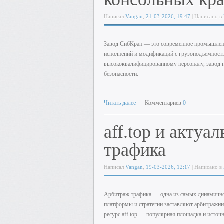
Написал
Vangan
,
21-03-2026, 19:47
| Написано в
Завод СибКран — это современное промышленн
исполнений и модификаций с грузоподъемность
высококвалифицированному персоналу, завод 
безопасности.
Читать далее
Комментариев
0
aff.top и акту
трафика
Написал
Vangan
,
19-03-2026, 12:17
| Написано в
Арбитраж трафика — одна из самых динамично
платформы и стратегии заставляют арбитражни
ресурс
aff.top
— популярная площадка и источн