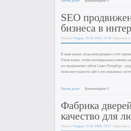
Читать далее
Комментариев
0
SEO продвижен
бизнеса в инте
Написал
Vangan
,
25-02-2026, 15:30
| Написано в
В наше время, когда конкуренция в сети стреми
Очень важно, чтобы потенциальные клиенты см
seo продвижение сайтов Санкт Петербург - ра
позволяют вывести сайт в топ поисковых систе
Читать далее
Комментариев
0
Фабрика двер
качество для 
Написал
Vangan
,
15-02-2026, 19:27
| Написано в