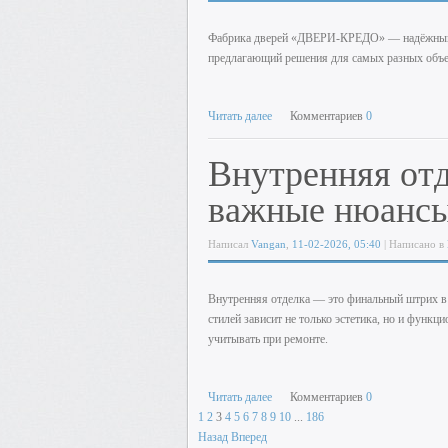
Фабрика дверей «ДВЕРИ-КРЕДО» — надёжный 
предлагающий решения для самых разных объек
Читать далее
Комментариев
0
Внутренняя отд
важные нюансы
Написал
Vangan
,
11-02-2026, 05:40
| Написано в
Внутренняя отделка — это финальный штрих в 
стилей зависит не только эстетика, но и функ
учитывать при ремонте.
Читать далее
Комментариев
0
1
2
3
4
5
6
7
8
9
10
...
186
Назад
Вперед