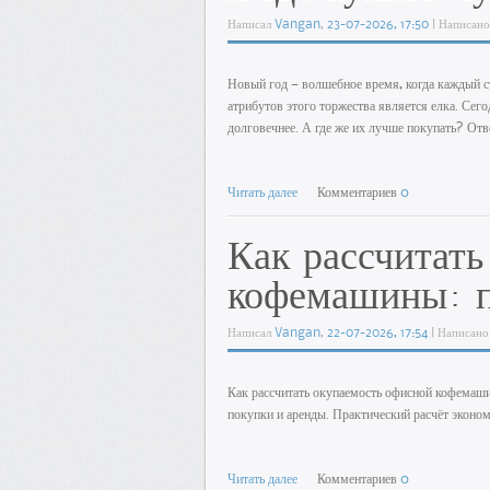
Написал
Vangan
,
23-07-2026, 17:50
| Написано
Новый год — волшебное время, когда каждый с
атрибутов этого торжества является елка. Сего
долговечнее. А где же их лучше покупать? Отв
Читать далее
Комментариев
0
Как рассчитат
кофемашины: п
Написал
Vangan
,
22-07-2026, 17:54
| Написано
Как рассчитать окупаемость офисной кофемаши
покупки и аренды. Практический расчёт эконом
Читать далее
Комментариев
0