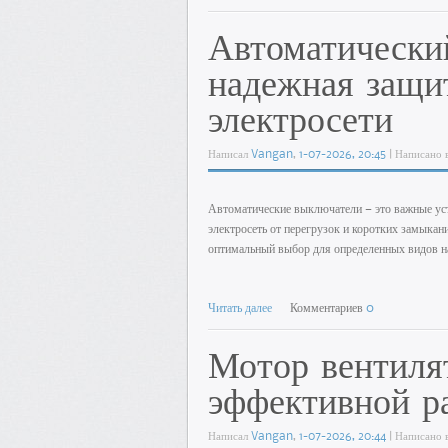
Автоматически
надежная защи
электросети
Написал
Vangan
,
1-07-2026, 20:45
| Написано 
Автоматические выключатели — это важные уст
электросеть от перегрузок и коротких замыкан
оптимальный выбор для определенных видов н
Читать далее
Комментариев
0
Мотор вентиля
эффективной р
Написал
Vangan
,
1-07-2026, 20:44
| Написано 