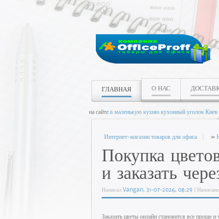
О НАС
ДОСТАВ
ГЛАВНАЯ
на сайте
в маленькую кухню кухонный уголок Киев
Интернет-магазин товаров для офиса
»
Покупка цветов
и заказать чер
Написал
Vangan
,
31-07-2026, 08:29
| Написан
Заказать цветы онлайн становится все проще и 