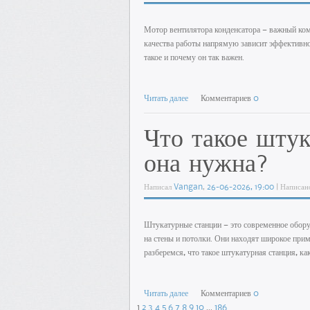
Мотор вентилятора конденсатора — важный ком
качества работы напрямую зависит эффективнос
такое и почему он так важен.
Читать далее
Комментариев
0
Что такое штук
она нужна?
Написал
Vangan
,
26-06-2026, 19:00
| Написан
Штукатурные станции — это современное оборуд
на стены и потолки. Они находят широкое прим
разберемся, что такое штукатурная станция, ка
Читать далее
Комментариев
0
1
2
3
4
5
6
7
8
9
10
...
186