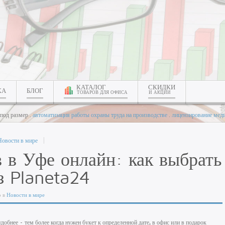
КАТАЛОГ
СКИДКИ
КА
БЛОГ
ТОВАРОВ ДЛЯ ОФИСА
И АКЦИИ
под размер .
автоматизация работы охраны труда на производстве
.
лицензирование мед
Новости в мире
 в Уфе онлайн: как выбрать
ез Planeta24
о в
Новости в мире
удобнее – тем более когда нужен букет к определенной дате, в офис или в подарок