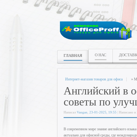
О НАС
ДОСТАВ
ГЛАВНАЯ
Интернет-магазин товаров для офиса
» М
Английский в о
советы по улу
Написал
Vangan
,
23-01-2025, 19:55
| Написано в
В современном мире знание английского языка
актуально для офисной среды, где международ