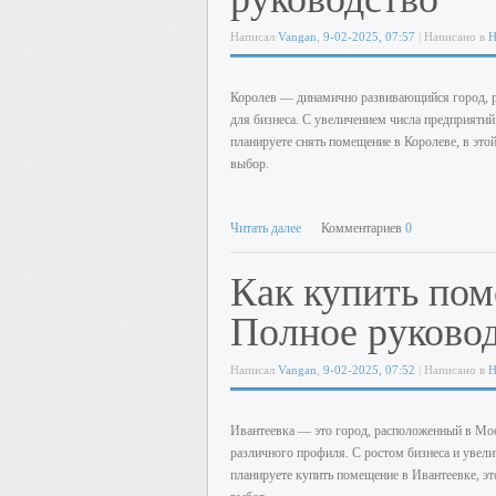
Написал
Vangan
,
9-02-2025, 07:57
| Написано в
Н
Королев — динамично развивающийся город, р
для бизнеса. С увеличением числа предприятий
планируете снять помещение в Королеве, в это
выбор.
Читать далее
Комментариев
0
Как купить пом
Полное руково
Написал
Vangan
,
9-02-2025, 07:52
| Написано в
Н
Ивантеевка — это город, расположенный в Мос
различного профиля. С ростом бизнеса и увели
планируете купить помещение в Ивантеевке, эт