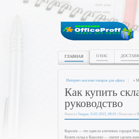
О НАС
ДОСТАВ
ГЛАВНАЯ
Интернет-магазин товаров для офиса
» М
Как купить скл
руководство
Написал
Vangan
,
9-02-2025, 08:03
| Написано в
Н
Королев — это один из ключевых городов Моск
Купить склад в Королеве — значит сделать важн