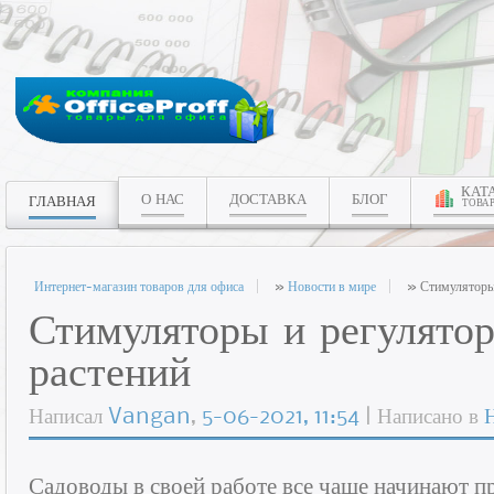
КАТ
О НАС
ДОСТАВКА
БЛОГ
ГЛАВНАЯ
ТОВА
Интернет-магазин товаров для офиса
»
Новости в мире
» Стимуляторы 
Стимуляторы и регулято
растений
Написал
Vangan
,
5-06-2021, 11:54
| Написано в
Садоводы в своей работе все чаще начинают п